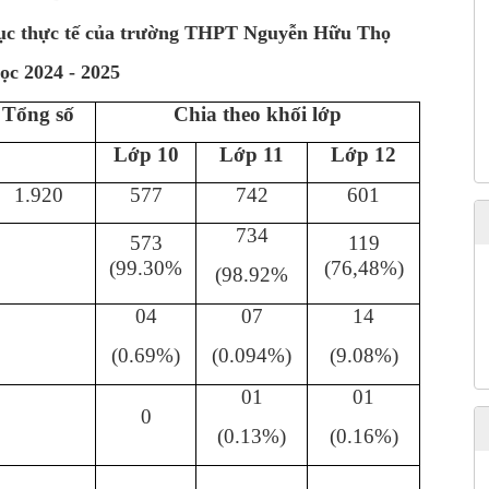
 dục thực tế của trường THPT Nguyễn Hữu Thọ
c 2024 - 2025
Tổng số
Chia theo khối lớp
Lớp 10
Lớp 11
Lớp 12
1.920
577
742
601
734
573
119
(99.30%
(76,48%)
(98.92%
04
07
14
(0.69%)
(0.094%)
(9.08%)
01
01
0
(0.13%)
(0.16%)