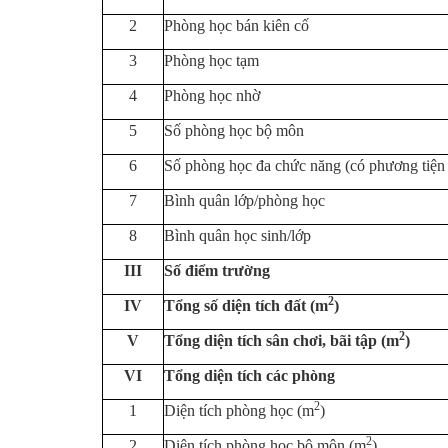
2
Phòng học bán kiên
c
ố
3
Phòng học tạm
4
Phòng học nhờ
5
Số phòng học bộ môn
6
Số phòng học đa chức năng (có phương tiện
7
Bình quân lớp/phòng học
8
Bình quân học sinh/lớp
III
Số điểm trường
2
IV
Tổng số diện tích đất (m
)
2
V
Tổng diện tích sân chơi, bãi tập (m
)
VI
Tổng diện tích các phòng
2
1
Diện tích phòng học (m
)
2
2
Diện tích phòng học bộ môn (m
)