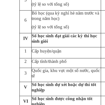
(tỷ lệ so với tổng số)
Bỏ học (qua kỳ nghỉ hè năm trước và
trong năm học)
6
(tỷ lệ so với tổng số)
Số học sinh đạt giải các kỳ thi học
IV
sinh giỏi
1
Cấp huyện/quận
2
Cấp tỉnh/thành phố
Quốc gia, khu vực một số nước, quốc
3
tế
Số học sinh dự xét hoặc dự thi tốt
V
nghiệp
Số học sinh được công nhận tốt
VI
nghiệp