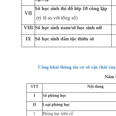
Số học sinh thi đỗ lớp 10 công lập
VII
(tỷ lệ so với tổng số)
VIII
Số học sinh nam/số học sinh nữ
IX
Số học sinh dân tộc thiểu số
Công khai thông tin cơ sở vật chất c
Năm 
STT
Nội dung
I
Số phòng học
II
Loại phòng học
1
Phòng học kiên cố