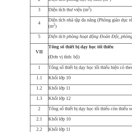
2
3
Diện tích thư viện (m
)
Diện tích nhà tập đa năng (Phòng giáo dục rè
4
2
(m
)
5
Diện tích phòng hoạt động Đoàn Đội, phòng
Tổng số thiết bị dạy học tối thiểu
VII
(Đơn vị tính: bộ)
1
Tổng số thiết bị dạy học tối thiểu hiện có th
1.1
Khối lớp 10
1.2
Khối lớp 11
1.3
Khối lớp 12
2
Tổng số thiết bị dạy học tối thiểu còn thiếu 
2.1
Khối lớp 10
2.2
Khối lớp 11