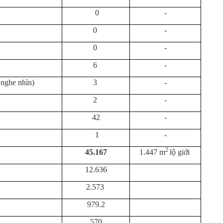
0
-
0
-
0
-
6
-
 nghe nhìn)
3
-
2
-
42
-
1
-
2
45.167
1.447 m
lộ giới
12.636
2.573
979.2
570