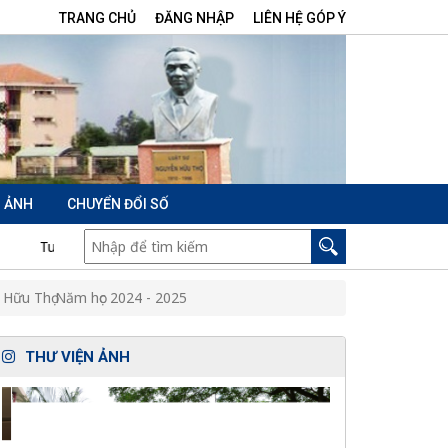
TRANG CHỦ
ĐĂNG NHẬP
LIÊN HỆ GÓP Ý
N ẢNH
CHUYỂN ĐỔI SỐ
uyền, hưởng ứng tham gia Tuần Văn hóa-Thể thao- Du lịch tỉnh Long
 Hữu Thọ Năm học 2024 - 2025
THƯ VIỆN ẢNH