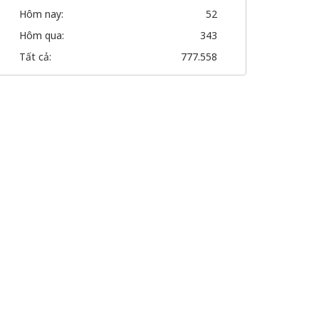
Hôm nay:
52
Hôm qua:
343
Tất cả:
777.558