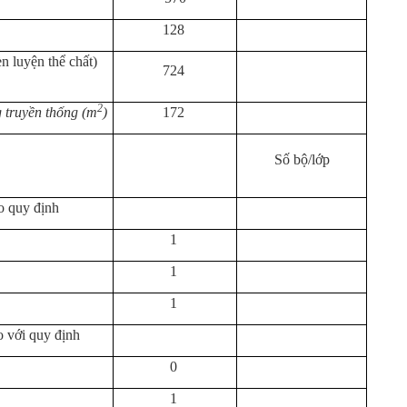
128
n luyện thể chất)
724
2
 truyền thống (m
)
172
Số bộ/lớp
eo quy định
1
1
1
so với quy định
0
1